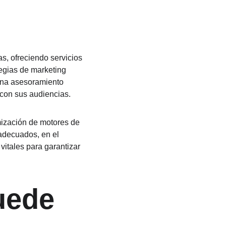
s, ofreciendo servicios 
egias de marketing 
ona asesoramiento 
 con sus audiencias.
imización de motores de 
adecuados, en el 
itales para garantizar 
uede 